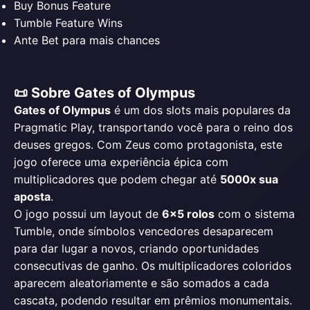
Buy Bonus Feature
Tumble Feature Wins
Ante Bet para mais chances
📜 Sobre Gates of Olympus
Gates of Olympus
é um dos slots mais populares da
Pragmatic Play, transportando você para o reino dos
deuses gregos. Com Zeus como protagonista, este
jogo oferece uma experiência épica com
multiplicadores que podem chegar até
5000x sua
aposta
.
O jogo possui um layout de
6x5 rolos
com o sistema
Tumble, onde símbolos vencedores desaparecem
para dar lugar a novos, criando oportunidades
consecutivas de ganho. Os multiplicadores coloridos
aparecem aleatoriamente e são somados a cada
cascata, podendo resultar em prêmios monumentais.