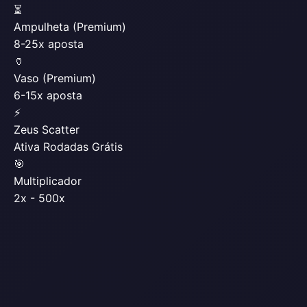
⏳
Ampulheta (Premium)
8-25x aposta
🏺
Vaso (Premium)
6-15x aposta
⚡
Zeus Scatter
Ativa Rodadas Grátis
🎯
Multiplicador
2x - 500x