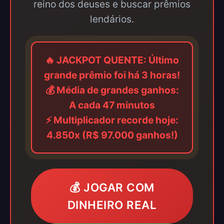
reino dos deuses e buscar prêmios
lendários.
🔥 JACKPOT QUENTE: Último
grande prêmio foi há 3 horas!
💰 Média de grandes ganhos:
A cada 47 minutos
⚡ Multiplicador recorde hoje:
4.850x (R$ 97.000 ganhos!)
💰 JOGAR COM
DINHEIRO REAL