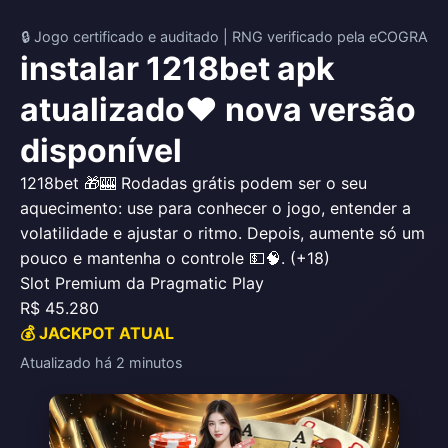
🔒 Jogo certificado e auditado | RNG verificado pela eCOGRA
instalar 1218bet apk
atualizado❤️ nova versão
disponível
1218bet 🎁🎰 Rodadas grátis podem ser o seu
aquecimento: use para conhecer o jogo, entender a
volatilidade e ajustar o ritmo. Depois, aumente só um
pouco e mantenha o controle 💵🧠. (+18)
Slot Premium da Pragmatic Play
R$ 45.280
💰 JACKPOT ATUAL
Atualizado há 2 minutos