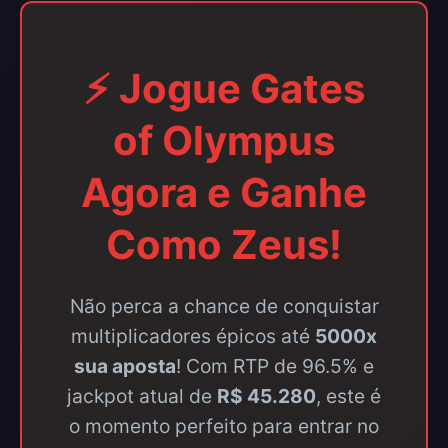
⚡ Jogue Gates
of Olympus
Agora e Ganhe
Como Zeus!
Não perca a chance de conquistar
multiplicadores épicos até
5000x
sua aposta
! Com RTP de 96.5% e
jackpot atual de
R$ 45.280
, este é
o momento perfeito para entrar no