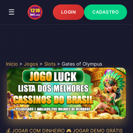
☰
LOGIN
CADASTRO
Início
>
Jogos
>
Slots
> Gates of Olympus
💰 JOGAR COM DINHEIRO
🎮 JOGAR DEMO GRÁTIS