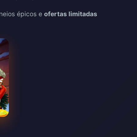
neios épicos e
ofertas limitadas