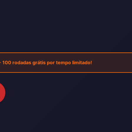
100 rodadas grátis por tempo limitado!