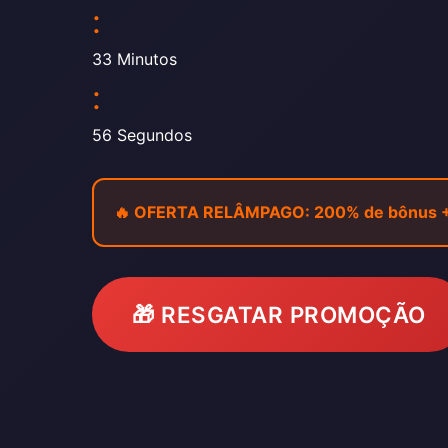
:
33
Minutos
:
55
Segundos
🔥
OFERTA RELÂMPAGO:
200% de bônus + 
🎁 RESGATAR PROMOÇÃO