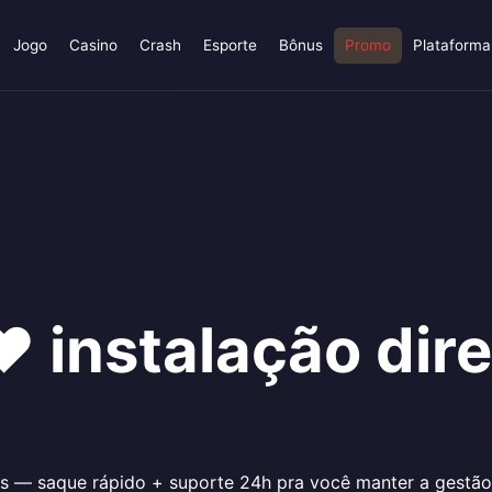
Jogo
Casino
Crash
Esporte
Bônus
Promo
Plataforma
️ instalação dire
s — saque rápido + suporte 24h pra você manter a gestão