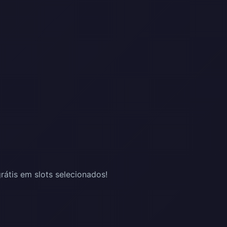
rátis em slots selecionados!