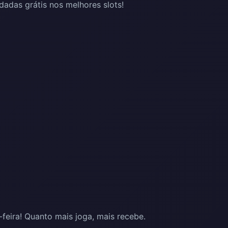
dadas grátis nos melhores slots!
feira! Quanto mais joga, mais recebe.